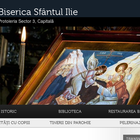
Biserica Sfântul Ilie
Protoieria Sector 3, Capitală
ISTORIC
BIBLIOTECA
RESTAURAREA BI
ITĂȚI CU COPIII
TINERII DIN PAROHIE
PELERINA
TRANSM