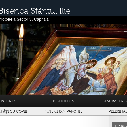
Biserica Sfântul Ilie
Protoieria Sector 3, Capitală
ISTORIC
BIBLIOTECA
RESTAURAREA BI
ITĂȚI CU COPIII
TINERII DIN PAROHIE
PELERINA
TRANSM