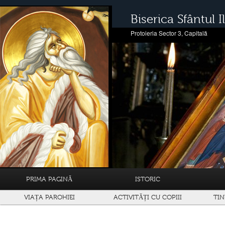
Biserica Sfântul Il
Protoieria Sector 3, Capitală
PRIMA PAGINĂ
ISTORIC
VIAȚA PAROHIEI
ACTIVITĂȚI CU COPIII
TIN