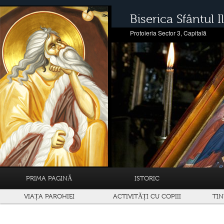
Biserica Sfântul Il
Protoieria Sector 3, Capitală
PRIMA PAGINĂ
ISTORIC
VIAȚA PAROHIEI
ACTIVITĂȚI CU COPIII
TIN