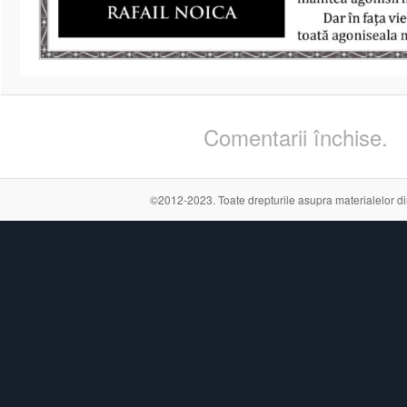
Comentarii închise.
©2012-2023. Toate drepturile asupra materialelor din a