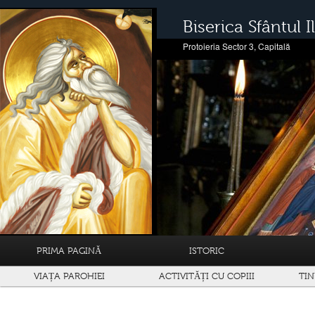
Biserica Sfântul Il
Protoieria Sector 3, Capitală
PRIMA PAGINĂ
ISTORIC
VIAȚA PAROHIEI
ACTIVITĂȚI CU COPIII
TIN