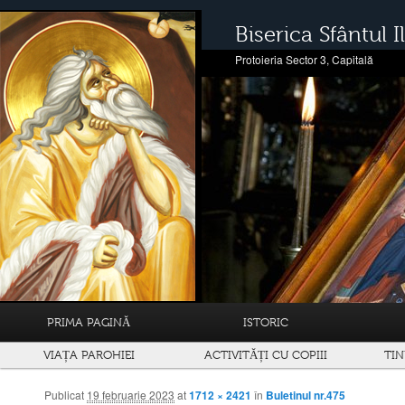
Biserica Sfântul Il
Protoieria Sector 3, Capitală
PRIMA PAGINĂ
ISTORIC
VIAȚA PAROHIEI
ACTIVITĂȚI CU COPIII
TIN
Publicat
19 februarie 2023
at
1712 × 2421
în
Buletinul nr.475
Navigare prin imagini