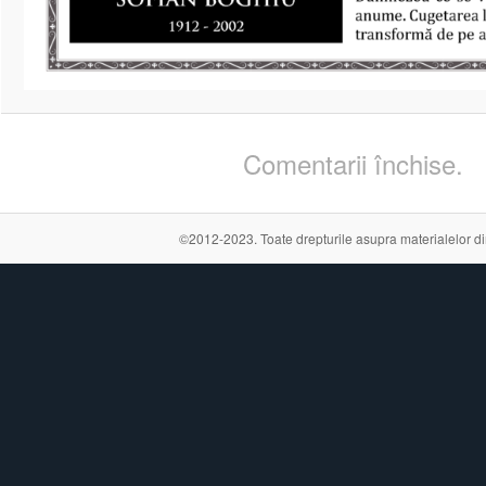
Comentarii închise.
©2012-2023. Toate drepturile asupra materialelor din a