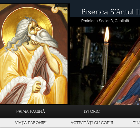
Biserica Sfântul Il
Protoieria Sector 3, Capitală
PRIMA PAGINĂ
ISTORIC
VIAȚA PAROHIEI
ACTIVITĂȚI CU COPIII
TIN