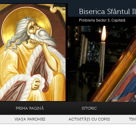
Biserica Sfântul Il
Protoieria Sector 3, Capitală
PRIMA PAGINĂ
ISTORIC
VIAȚA PAROHIEI
ACTIVITĂȚI CU COPIII
TIN