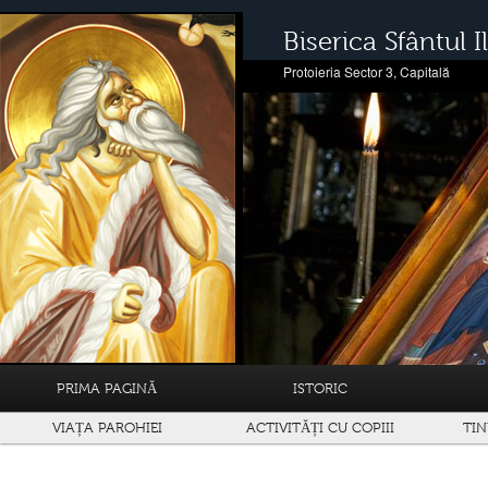
Biserica Sfântul Il
Protoieria Sector 3, Capitală
PRIMA PAGINĂ
ISTORIC
VIAȚA PAROHIEI
ACTIVITĂȚI CU COPIII
TIN