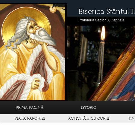
Biserica Sfântul Il
Protoieria Sector 3, Capitală
PRIMA PAGINĂ
ISTORIC
VIAȚA PAROHIEI
ACTIVITĂȚI CU COPIII
TIN