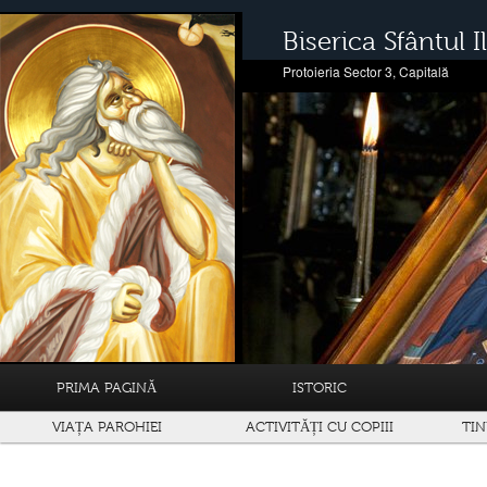
Biserica Sfântul Il
Protoieria Sector 3, Capitală
PRIMA PAGINĂ
ISTORIC
VIAȚA PAROHIEI
ACTIVITĂȚI CU COPIII
TIN