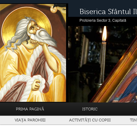
Biserica Sfântul Il
Protoieria Sector 3, Capitală
PRIMA PAGINĂ
ISTORIC
VIAȚA PAROHIEI
ACTIVITĂȚI CU COPIII
TIN