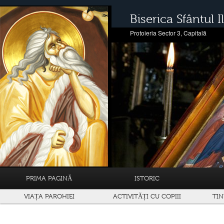
Biserica Sfântul Il
Protoieria Sector 3, Capitală
PRIMA PAGINĂ
ISTORIC
VIAȚA PAROHIEI
ACTIVITĂȚI CU COPIII
TIN