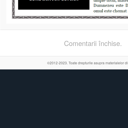
Comentarii închise.
©2012-2023. Toate drepturile asupra materialelor din a