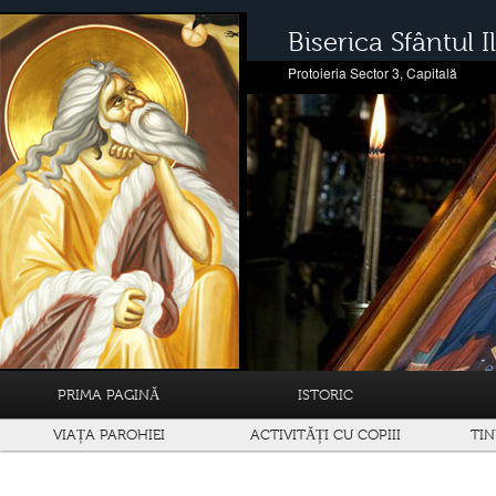
Biserica Sfântul Il
Protoieria Sector 3, Capitală
PRIMA PAGINĂ
ISTORIC
VIAȚA PAROHIEI
ACTIVITĂȚI CU COPIII
TIN