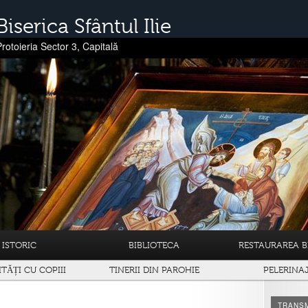
Biserica Sfântul Ilie
Protoieria Sector 3, Capitală
ISTORIC
BIBLIOTECA
RESTAURAREA BI
ITĂȚI CU COPIII
TINERII DIN PAROHIE
PELERINA
TRANSM