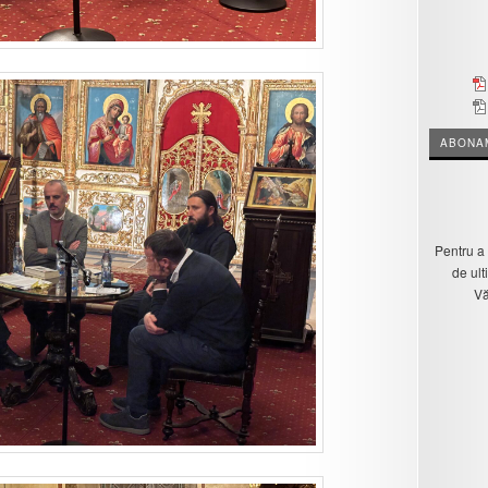
ABONAM
Pentru a 
de ult
Vă