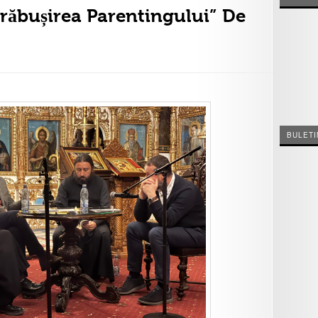
răbușirea Parentingului” De
BULETI