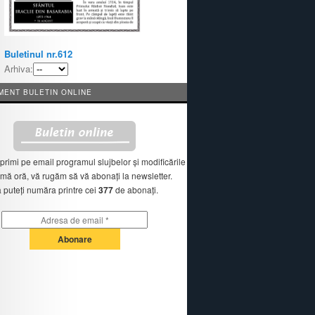
Buletinul nr.612
Arhiva:
ENT BULETIN ONLINE
primi pe email programul slujbelor și modificările
imă oră, vă rugăm să vă abonați la newsletter.
 puteți număra printre cei
377
de abonați.