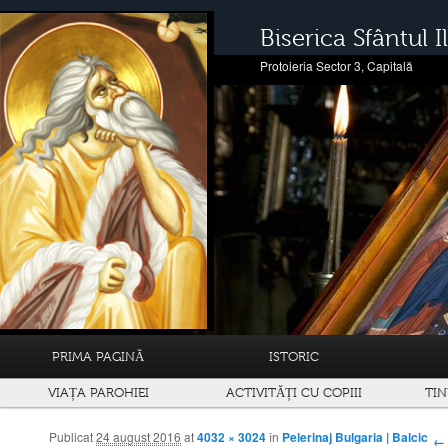
Biserica Sfântul Il
Protoieria Sector 3, Capitală
PRIMA PAGINĂ
ISTORIC
VIAȚA PAROHIEI
ACTIVITĂȚI CU COPIII
TIN
Publicat
24 august 2016
at
4032 × 3024
în
Pelerinaj Bulgaria | Balcic
Navigare prin imagini
← 