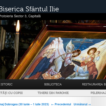
Biserica Sfântul Ilie
Protoieria Sector 3, Capitală
ISTORIC
BIBLIOTECA
RESTAURAREA BI
ITĂȚI CU COPIII
TINERII DIN PAROHIE
PELERINA
← Precedentul
Următorul →
naj Dobrogea (30 iunie – 1 iulie 2023)