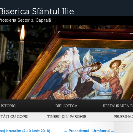
Biserica Sfântul Ilie
Protoieria Sector 3, Capitală
ISTORIC
BIBLIOTECA
RESTAURAREA BI
ITĂȚI CU COPIII
TINERII DIN PAROHIE
PELERINA
← Precedentul
Următorul →
naj Ierusalim (4-10 Iunie 2018)