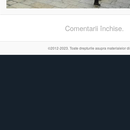
Comentarii închise.
©2012-2023. Toate drepturile asupra materialelor din a