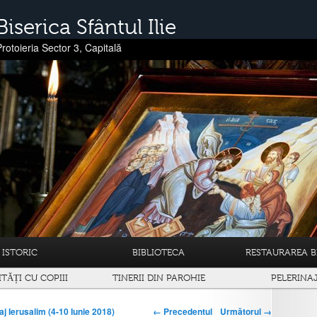
Biserica Sfântul Ilie
Protoieria Sector 3, Capitală
ISTORIC
BIBLIOTECA
RESTAURAREA BI
ITĂȚI CU COPIII
TINERII DIN PAROHIE
PELERINA
← Precedentul
Următorul →
aj Ierusalim (4-10 Iunie 2018)