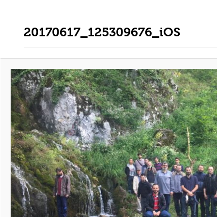
20170617_125309676_iOS