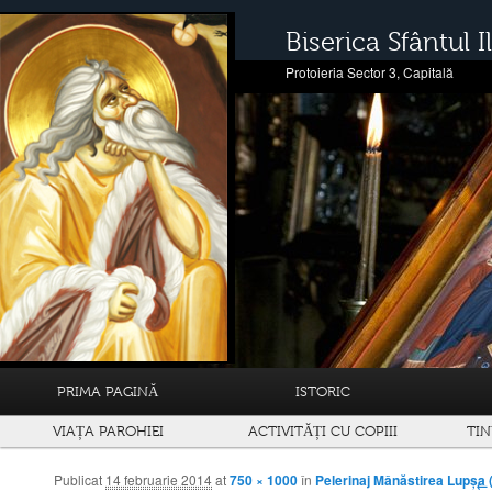
Biserica Sfântul Il
Protoieria Sector 3, Capitală
PRIMA PAGINĂ
ISTORIC
VIAȚA PAROHIEI
ACTIVITĂȚI CU COPIII
TIN
Publicat
14 februarie 2014
at
750 × 1000
în
Pelerinaj Mânăstirea Lupșa 
Navigare prin imagini
← 