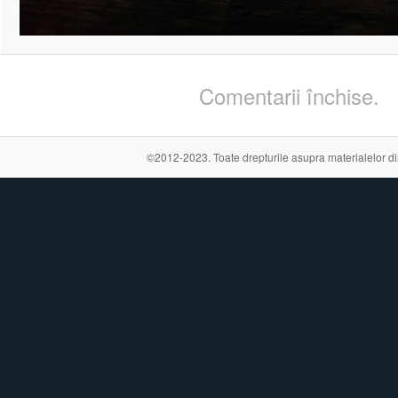
Comentarii închise.
©2012-2023. Toate drepturile asupra materialelor din a