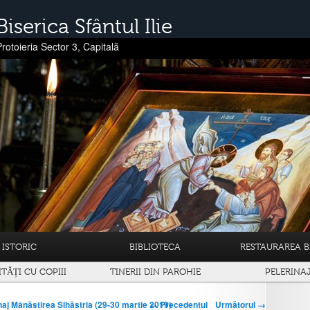
Biserica Sfântul Ilie
Protoieria Sector 3, Capitală
ISTORIC
BIBLIOTECA
RESTAURAREA BI
ITĂȚI CU COPIII
TINERII DIN PAROHIE
PELERINA
← Precedentul
Următorul →
naj Mânăstirea Sihăstria (29-30 martie 2019)