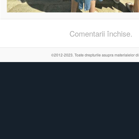
Comentarii închise.
©2012-2023. Toate drepturile asupra materialelor din a