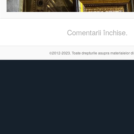
Comentarii închise.
©2012-2023. Toate drepturile asupra materialelor din a