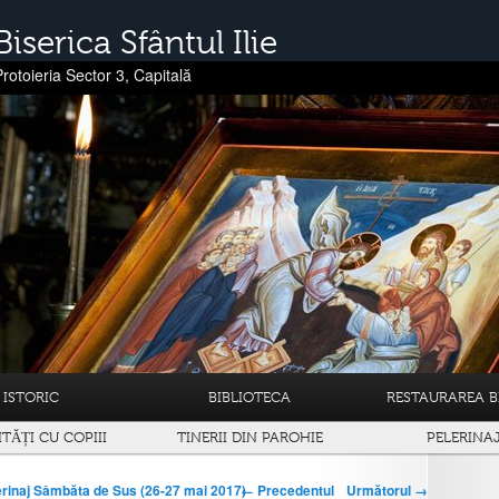
Biserica Sfântul Ilie
Protoieria Sector 3, Capitală
ISTORIC
BIBLIOTECA
RESTAURAREA BI
ITĂȚI CU COPIII
TINERII DIN PAROHIE
PELERINA
← Precedentul
Următorul →
erinaj Sâmbăta de Sus (26-27 mai 2017)