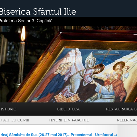
Biserica Sfântul Ilie
Protoieria Sector 3, Capitală
ISTORIC
BIBLIOTECA
RESTAURAREA BI
ITĂȚI CU COPIII
TINERII DIN PAROHIE
PELERINA
← Precedentul
Următorul →
erinaj Sâmbăta de Sus (26-27 mai 2017)