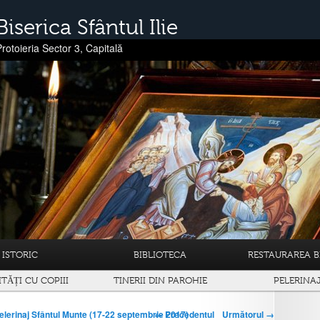
Biserica Sfântul Ilie
Protoieria Sector 3, Capitală
ISTORIC
BIBLIOTECA
RESTAURAREA BI
ITĂȚI CU COPIII
TINERII DIN PAROHIE
PELERINA
← Precedentul
Următorul →
elerinaj Sfântul Munte (17-22 septembrie 2017)