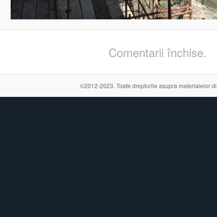
Comentarii închise.
©2012-2023. Toate drepturile asupra materialelor din a