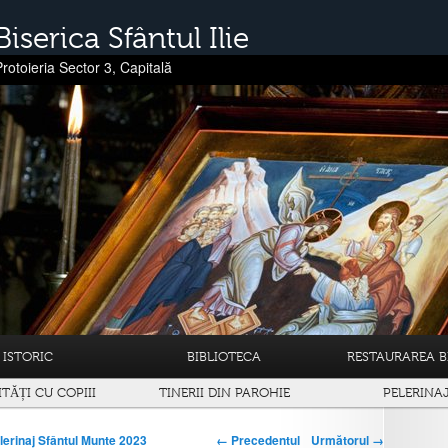
Biserica Sfântul Ilie
Protoieria Sector 3, Capitală
ISTORIC
BIBLIOTECA
RESTAURAREA BI
ITĂȚI CU COPIII
TINERII DIN PAROHIE
PELERINA
← Precedentul
Următorul →
lerinaj Sfântul Munte 2023