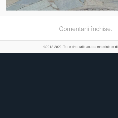
Comentarii închise.
©2012-2023. Toate drepturile asupra materialelor din a