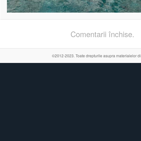
Comentarii închise.
©2012-2023. Toate drepturile asupra materialelor din a