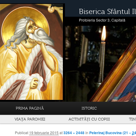
Biserica Sfântul Il
Protoieria Sector 3, Capitală
PRIMA PAGINĂ
ISTORIC
VIAȚA PAROHIEI
ACTIVITĂȚI CU COPIII
TIN
Publicat
19 februarie 2015
at
3264 × 2448
în
Pelerinaj Bucovina (21 – 2
Navigare prin imagini
← 