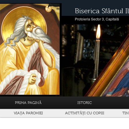
Biserica Sfântul Il
Protoieria Sector 3, Capitală
PRIMA PAGINĂ
ISTORIC
VIAȚA PAROHIEI
ACTIVITĂȚI CU COPIII
TIN