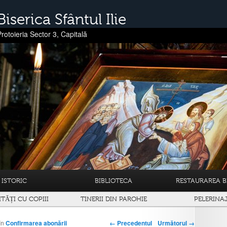
Biserica Sfântul Ilie
Protoieria Sector 3, Capitală
ISTORIC
BIBLIOTECA
RESTAURAREA BI
ITĂȚI CU COPIII
TINERII DIN PAROHIE
PELERINA
← Precedentul
Următorul →
în
Confirmarea abonării