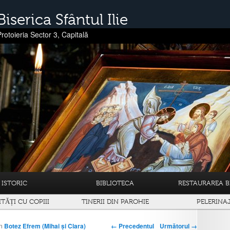
Biserica Sfântul Ilie
Protoieria Sector 3, Capitală
ISTORIC
BIBLIOTECA
RESTAURAREA BI
ITĂȚI CU COPIII
TINERII DIN PAROHIE
PELERINA
← Precedentul
Următorul →
n
Botez Efrem (Mihai și Clara)