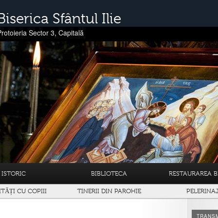
Biserica Sfântul Ilie
Protoieria Sector 3, Capitală
ISTORIC
BIBLIOTECA
RESTAURAREA BI
ITĂȚI CU COPIII
TINERII DIN PAROHIE
PELERINA
TRANSM