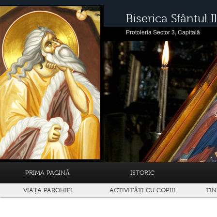
Biserica Sfântul Il
Protoieria Sector 3, Capitală
PRIMA PAGINĂ
ISTORIC
VIAȚA PAROHIEI
ACTIVITĂȚI CU COPIII
TIN