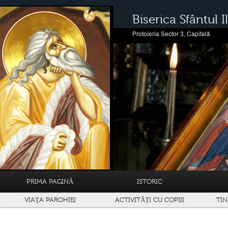
Biserica Sfântul Il
Protoieria Sector 3, Capitală
PRIMA PAGINĂ
ISTORIC
VIAȚA PAROHIEI
ACTIVITĂȚI CU COPIII
TIN