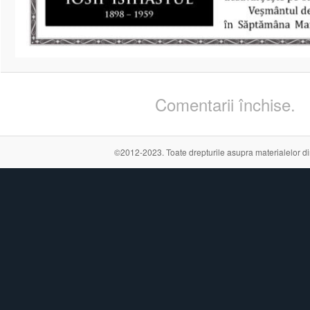
Comentarii închise.
©2012-2023. Toate drepturile asupra materialelor din a