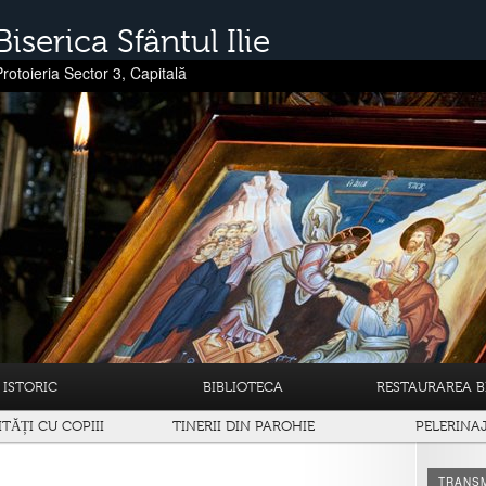
Biserica Sfântul Ilie
Protoieria Sector 3, Capitală
ISTORIC
BIBLIOTECA
RESTAURAREA BI
ITĂȚI CU COPIII
TINERII DIN PAROHIE
PELERINA
TRANSM