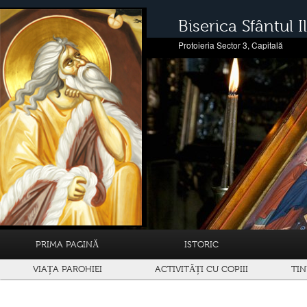
Biserica Sfântul Il
Protoieria Sector 3, Capitală
PRIMA PAGINĂ
ISTORIC
VIAȚA PAROHIEI
ACTIVITĂȚI CU COPIII
TIN