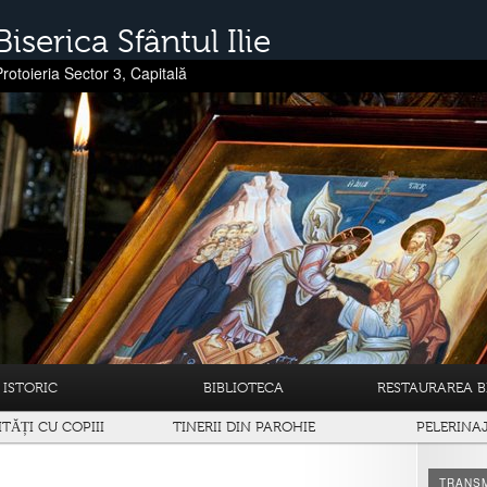
Biserica Sfântul Ilie
Protoieria Sector 3, Capitală
ISTORIC
BIBLIOTECA
RESTAURAREA BI
ITĂȚI CU COPIII
TINERII DIN PAROHIE
PELERINA
TRANSM