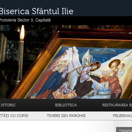
Biserica Sfântul Ilie
Protoieria Sector 3, Capitală
ISTORIC
BIBLIOTECA
RESTAURAREA BI
ITĂȚI CU COPIII
TINERII DIN PAROHIE
PELERINA
TRANSM