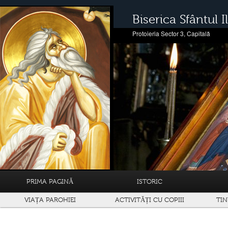
Biserica Sfântul Il
Protoieria Sector 3, Capitală
PRIMA PAGINĂ
ISTORIC
VIAȚA PAROHIEI
ACTIVITĂȚI CU COPIII
TIN