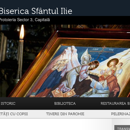
Biserica Sfântul Ilie
Protoieria Sector 3, Capitală
ISTORIC
BIBLIOTECA
RESTAURAREA BI
ITĂȚI CU COPIII
TINERII DIN PAROHIE
PELERINA
TRANSM