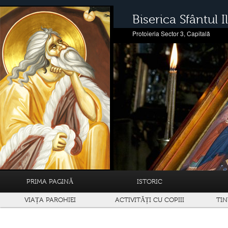
Biserica Sfântul Il
Protoieria Sector 3, Capitală
PRIMA PAGINĂ
ISTORIC
VIAȚA PAROHIEI
ACTIVITĂȚI CU COPIII
TIN