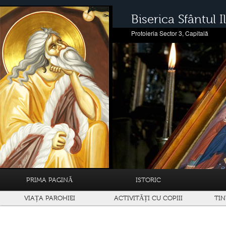
Biserica Sfântul Il
Protoieria Sector 3, Capitală
PRIMA PAGINĂ
ISTORIC
VIAȚA PAROHIEI
ACTIVITĂȚI CU COPIII
TIN